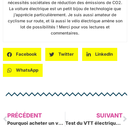
nécessités sociétales de réduction des émissions de CO2.
La voiture électrique est un petit bijou de technologie que
j’apprécie particulièrement. Je suis aussi amateur de
cyclisme sur route, et là aussi le vélo électrique amène son
lot de possibilités ! Merci pour vos lectures et
commentaires.
Facebook
Twitter
LinkedIn
WhatsApp
Précédent
S
PRÉCÉDENT
SUIVANT
Pourquoi acheter un véhicule hybride rechargeable d’occasion ?
Test du VTT électrique RichBit RT-012 Plus