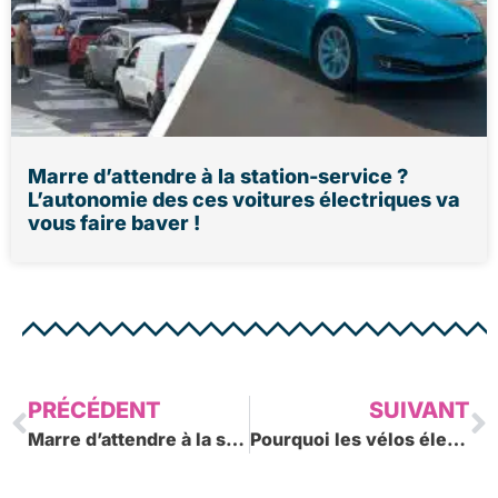
Marre d’attendre à la station-service ?
L’autonomie des ces voitures électriques va
vous faire baver !
Précédent
S
PRÉCÉDENT
SUIVANT
Marre d’attendre à la station-service ? L’autonomie des ces voitures électriques va vous faire baver !
Pourquoi les vélos électriques sont chers ?