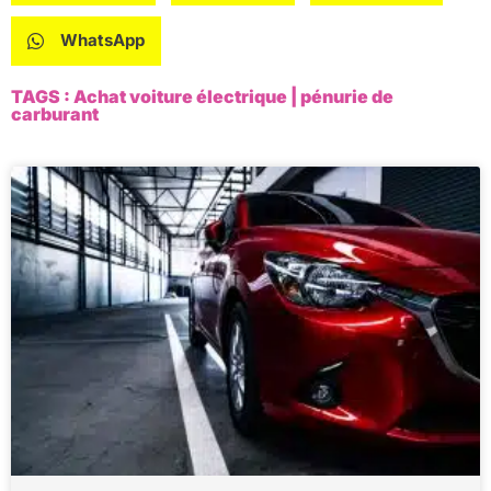
WhatsApp
TAGS :
Achat voiture électrique
|
pénurie de
carburant