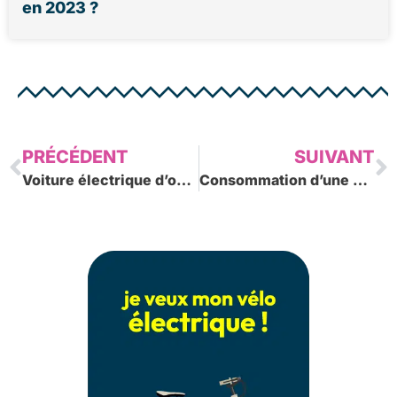
en 2023 ?
Précédent
S
PRÉCÉDENT
SUIVANT
Voiture électrique d’occasion : comment en trouver ?
Consommation d’une voiture électrique : à quoi s’attendre ?